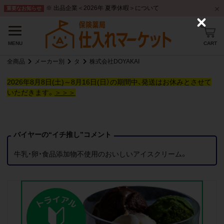
※ 出品企業＜2026年 夏季休暇＞について
重要なお知らせ
C
l
o
CART
MENU
s
e
全商品
メーカー別
タ
株式会社DOYAKAI
2026年8月8日(土)～8月16日(日）の期間中、発送はお休みとさせて
いただきます。
＞＞＞
バイヤーの“イチ推し”コメント
牛乳・卵・食品添加物不使用のおいしいアイスクリーム。