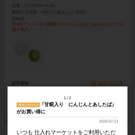
品番
CFDY001-m-AS
希望小売価格
600円（1個あたり・税抜）
要確認
【24個アソート】の3種類の中から、お好きな組み合わせで24
個で選択。
販売価格
会員のみ公開
（単価 × 入数）
1
2
注文数
ご注文には
「甘糀入り にんじんとあしたば」
キャンペーン
ログイン
してください
がお買い得に
2026-07-21
送料なし
いつも 仕入れマーケットをご利用いただ