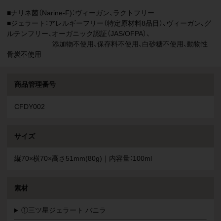
■ナリネ菌（Narine-F)：ヴィーガン、ラクトフリー
■ジェラート：アレルギーフリー（特定原材料8品目）、ヴィーガン、グ
ルテンフリー、オーガニック認証（JAS/OFPA）、
添加物不使用、保存料不使用、白砂糖不使用、動物性
骨炭不使用
商品管理番号
CFDY002
サイズ
縦70×横70×高さ51mm(80g)｜内容量：100ml
素材
①三ツ星ジェラート バニラ