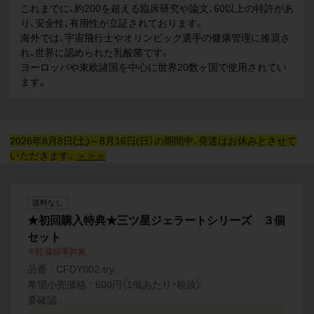
これまでに、約200を超える臨床研究や論文、60以上の特許があ
り、安全性、有用性が立証されております。
海外では、宇宙飛行士やオリンピック選手の健康管理に推奨さ
れ、世界に認められた乳酸菌です。
ヨーロッパや東欧諸国を中心に世界20数ヶ国で使用されてい
ます。
2026年8月8日(土)～8月16日(日）の期間中、発送はお休みとさせて
いただきます。
＞＞＞
送料なし
★初回購入特典★三ツ星ジェラートシリーズ ３個
セット
軽減税率対象
品番
CFDY002-try
希望小売価格
600円（1個あたり・税抜）
要確認