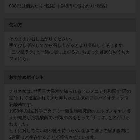
600円（1個あたり・税抜）｜648円（1個あたり・税込）
使い方
そのままお召し上がりください。
手で少し溶かしてから召し上がるとより美味しく感じます。
「三ツ星ラテ」と一緒に召し上がると、ちょっと贅沢なおうちカ
フェにも。
おすすめポイント
ナリネ菌は、世界三大長寿で知られるアルメニア共和国で”国の
宝“として重宝されてきた赤ちゃん由来のプロバイオティクス
乳酸菌です。
1953年、国立科学アカデミー微生物研究所のエルゼンキヤン博
士が発見した乳酸菌で、孫娘の名をとって「ナリネ」と名付けら
れました。
ヒトに対して高い親和性を持つため、生きて腸まで届き腸内に
2週間ほど生存することが報告されています。