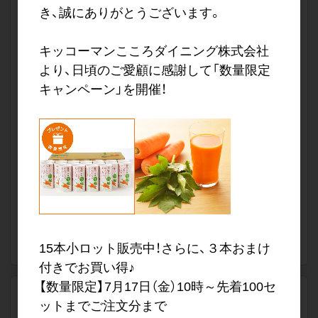
三ツ星ジェラート バニラ ×24個
き、誠にありがとうございます。
軽減税率対象
品番
CFDY002-v
キッコーマンこころダイニング株式会社
希望小売価格
600円（1個あたり・税抜）
より、日頃のご愛顧に感謝して「数量限定
キャンペーン」を開催！
販売価格
会員のみ公開
（単価 × 入数）
注文数
ご注文には
ログイン
してください
15本小ロット販売中！さらに、３本おまけ
付きでお買い得♪
【数量限定】7月17日（金）10時～先着100セ
送料なし
ットまでご注文分まで
三ツ星ジェラート チョコレート ×24個