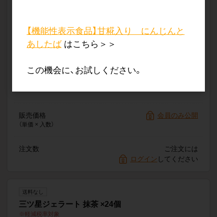
軽減税率対象
品番
CFDY001-c
希望小売価格
600円（1個あたり・税抜）
【機能性表示食品】甘糀入り にんじんと
あしたば
はこちら＞＞
この機会に、お試しください。
販売価格
会員のみ公開
（単価 × 入数）
注文数
ご注文には
ログイン
してください
送料なし
三ツ星ジェラート 抹茶 ×24個
軽減税率対象