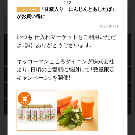
1
2
「甘糀入り にんじんとあしたば」
キャンペーン
がお買い得に
商品をさがす
2026-07-21
いつも 仕入れマーケットをご利用いただ
メーカー別
き、誠にありがとうございます。
商品分類別
キッコーマンこころダイニング株式会社
より、日頃のご愛顧に感謝して「数量限定
目的別
キャンペーン」を開催！
商品選びのヒント
★購入特典あり★
class A オリジナル商品