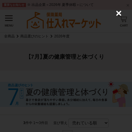
※ 出品企業＜2026年 夏季休暇＞について
重要なお知らせ
C
l
o
CART
MENU
s
e
全商品
商品選びのヒント
2026年度
【7月】夏の健康管理と体づくり
3
件中 1〜3件目
並び替え