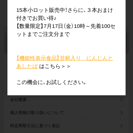
15本小ロット販売中！さらに、３本おまけ
付きでお買い得♪
【数量限定】7月17日（金）10時～先着100セ
ットまでご注文分まで
ご案内
【機能性表示食品】甘糀入り にんじんと
仕入れマーケットについて
あしたば
はこちら＞＞
ご利用案内
この機会に、お試しください。
よくあるご質問
会社概要
個人情報の取り扱いについて
特定商取引法に基づく表記