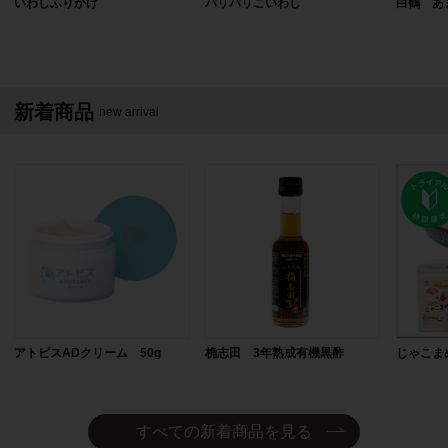
いわしふりかけ
パリパリこいわし
白鶴 あ
新着商品
new arrival
アトピスADクリーム 50g
桷志田 3年熟成有機黒酢
じゃこま
すべての新着商品を見る