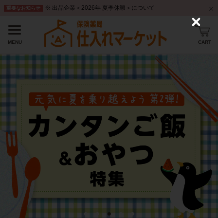
※ 出品企業＜2026年 夏季休暇＞について
重要なお知らせ
C
l
o
CART
MENU
s
e