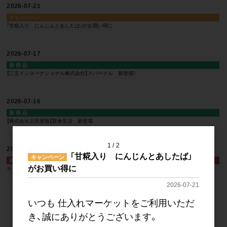
2026-07-21
キャンペーン
「甘糀入り にんじんとあしたば」がお買い得に
2026-07-17
新 商 品
【三五インターナショナル株式会社】スパークル 新登場！
2026-07-16
新 商 品
【株式会社太田胃散】賢食生活 新登場
1
2
2026-07-10
「甘糀入り にんじんとあしたば」
キャンペーン
重要なお知らせ
がお買い得に
※ 出品企業＜2026年 夏季休暇＞について
2026-07-21
いつも 仕入れマーケットをご利用いただ
き、誠にありがとうございます。
一覧を見る