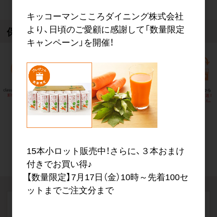
キッコーマンこころダイニング株式会社
より、日頃のご愛顧に感謝して「数量限定
保険薬局 仕入れマーケットの特徴
キャンペーン」を開催！
詳しく見る
15本小ロット販売中！さらに、３本おまけ
付きでお買い得♪
【数量限定】7月17日（金）10時～先着100セ
ットまでご注文分まで
新規会員登録