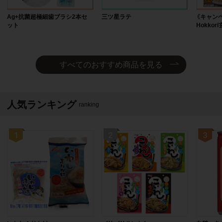
Ag+抗菌超極細歯ブラシ2本セ
三ツ星ラテ
《キャン
ット
Hokko
すべてのおすすめ商品を見る
人気ランキング
ranking