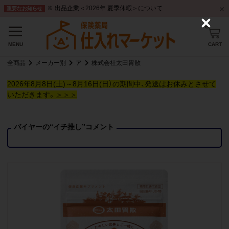
※ 出品企業＜2026年 夏季休暇＞について
重要なお知らせ
C
l
o
CART
MENU
s
e
全商品
メーカー別
ア
株式会社太田胃散
2026年8月8日(土)～8月16日(日）の期間中、発送はお休みとさせて
いただきます。
＞＞＞
バイヤーの“イチ推し”コメント