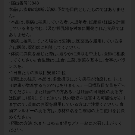
・届出番号：J848
本品は、疾病の診断、治療、予防を目的としたものではありませ
ん。
・本品は、疾病に罹患している者、未成年者、妊産婦（妊娠を計画
している者を含む。）及び授乳婦を対象に開発された食品では
ありません。
・疾病に罹患している場合は医師に、医薬品を服用している場
合は医師、薬剤師に相談してください。
・体調に異変を感じた際は、速やかに摂取を中止し、医師に相談
してください。食生活は、主食、主菜、副菜を基本に、食事のバラ
ンスを。
・1日当たりの摂取目安量：２粒
・摂取上の注意：本品は、多量摂取により疾病が治療したり、よ
り健康が増進するものではありません。一日摂取目安量を守っ
てください。 また妊娠中の方あるいは妊娠の可能性のある方
は医師に相談してください。鉄の吸収を阻害する可能性があり
ますので、貧血のお薬を服用している方はご注意ください。食
物アレルギーのある方は、原材料名をご確認の上ご使用をお決
めください。
・摂取の方法：水またはぬるま湯などと一緒にお召し上がりく
ださい。