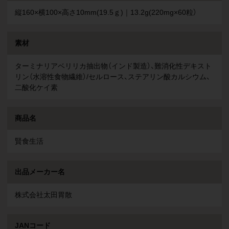
縦160×横100×高さ10mm(19.5ｇ)｜13.2g(220mg×60粒）
素材
ターミナリアベリリカ抽出物（インド製造）、難消化性デキスト
リン（水溶性食物繊維）/セルロース、ステアリン酸カルシウム、
二酸化ケイ素
商品名
賢食生活
出品メーカー名
株式会社太田胃散
JANコード