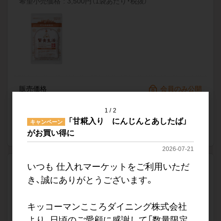
希望小売価格
3,500円（1袋あたり・税抜）
販売価格
会員のみ公開
（単価 × 入数）
1
2
「甘糀入り にんじんとあしたば」
注文数
ご注文には
キャンペーン
がお買い得に
ログイン
してください
2026-07-21
いつも 仕入れマーケットをご利用いただ
賢食生活 リーフレット ×10枚
軽減税率対象
き、誠にありがとうございます。
品番
CFOI008-HT
要確認
キッコーマンこころダイニング株式会社
販促物のみの発注は不可。必ず商品と一緒にご発注くださ
い。
より、日頃のご愛顧に感謝して「数量限定