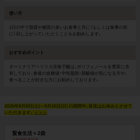
使い方
1日の中で脂質や糖質の多いお食事と共に（もしくは食事の前
に）召し上がっていただくことをお勧めします。
おすすめポイント
ターミナリアベリリカ没食子酸は、ポリフェノールを豊富に含
有しており、食後の血糖値・中性脂肪・尿酸値が気になる方や、
食べることが好きな方にお勧めしております。
2026年8月8日(土)～8月16日(日）の期間中、発送はお休みとさせて
いただきます。
＞＞＞
賢食生活 × 2袋
軽減税率対象