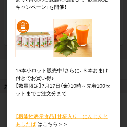
キャンペーン」を開催！
販売価格
会員のみ公開
（単価 × 入数）
注文数
ご注文には
ログイン
してください
15本小ロット販売中！さらに、３本おまけ
付きでお買い得♪
【数量限定】7月17日（金）10時～先着100セ
おすすめ商品
recommend
ットまでご注文分まで
【機能性表示食品】甘糀入り にんじんと
あしたば
はこちら＞＞