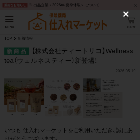
※ 出品企業＜2026年 夏季休暇＞について
重要なお知らせ
C
l
o
CART
MENU
s
e
TOP
新着情報
【株式会社ティートリコ】Wellness
新 商 品
tea（ウェルネスティー）新登場！
2026-05-19
いつも 仕入れマーケットをご利用いただき、誠にあ
りがとうございます。