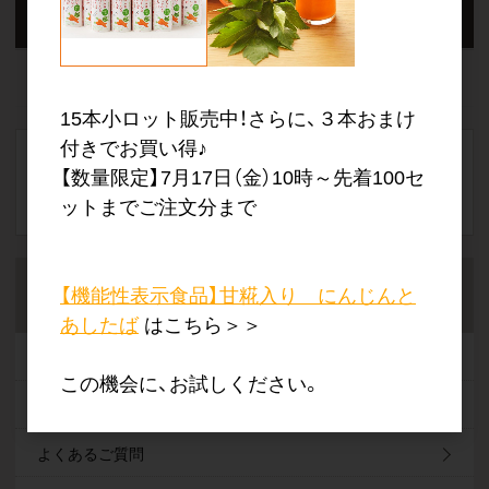
★購入特典あり★
class A オリジナル商品
15本小ロット販売中！さらに、３本おまけ
付きでお買い得♪
【数量限定】7月17日（金）10時～先着100セ
ットまでご注文分まで
【機能性表示食品】甘糀入り にんじんと
ご案内
あしたば
はこちら＞＞
仕入れマーケットについて
この機会に、お試しください。
ご利用案内
よくあるご質問