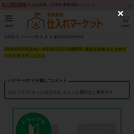
※ 出品企業＜2026年 夏季休暇＞について
重要なお知らせ
C
l
o
CART
MENU
s
e
全商品
メーカー別
タ
株式会社DOYAKAI
2026年8月8日(土)～8月16日(日）の期間中、発送はお休みとさせて
いただきます。
＞＞＞
バイヤーの“イチ推し”コメント
ひとくちで、ホッとほどける、ちょっと贅沢なご褒美ラテ