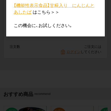
【機能性表示食品】甘糀入り にんじんと
あしたば
はこちら＞＞
この機会に、お試しください。
販売価格
会員のみ公開
（単価 × 入数）
注文数
ご注文には
ログイン
してください
おすすめ商品
recommend