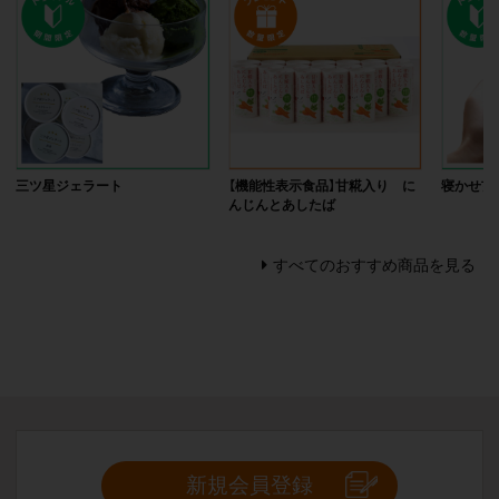
三ツ星ジェラート
【機能性表示食品】甘糀入り に
寝かせ玄
んじんとあしたば
すべてのおすすめ商品を見る
新規会員登録