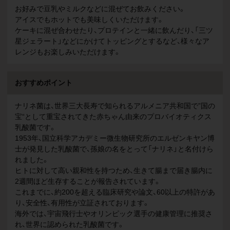
お好みで豆乳やミルクなどに混ぜてお飲みください。
アイスでもホットでも美味しくいただけます。
ケーキに混ぜ合わせたり、プロテインと一緒に飲んだり、「三ツ
星ジェラート」などにかけてトッピングとするなど、様々なア
レンジもお楽しみいただけます。
おすすめポイント
ナリネ菌は、世界三大長寿で知られるアルメニア共和国で”国の
宝“として重宝されてきた赤ちゃん由来のプロバイオティクス
乳酸菌です。
1953年、国立科学アカデミー微生物研究所のエルゼンキヤン博
士が発見した乳酸菌で、孫娘の名をとって「ナリネ」と名付けら
れました。
ヒトに対して高い親和性を持つため、生きて腸まで届き腸内に
2週間ほど生存することが報告されています。
これまでに、約200を超える臨床研究や論文、60以上の特許があ
り、安全性、有用性が立証されております。
海外では、宇宙飛行士やオリンピック選手の健康管理に推奨さ
れ、世界に認められた乳酸菌です。