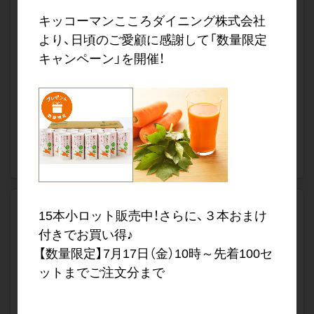
キッコーマンこころダイニング株式会社
より、日頃のご愛顧に感謝して「数量限定
キャンペーン」を開催！
販売価格
会員のみ公開
（単価 × 入数）
注文数
ご注文には
ログイン
してください
送料なし
15本小ロット販売中！さらに、３本おまけ
三ツ星ラテ 安納芋 ×24袋
付きでお買い得♪
軽減税率対象
【数量限定】7月17日（金）10時～先着100セ
品番
CFDY001-an
ットまでご注文分まで
希望小売価格
1,500円（1個あたり・税抜）