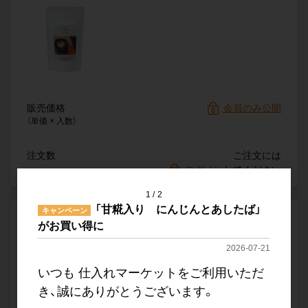
販売価格
会員のみ公開
（単価 × 入数）
注文数
ご注文には
ログイン
してください
1
2
「甘糀入り にんじんとあしたば」
キャンペーン
送料なし
がお買い得に
三ツ星ラテ 抹茶 ×24袋
軽減税率対象
2026-07-21
品番
CFDY001-ma
いつも 仕入れマーケットをご利用いただ
希望小売価格
1,500円（1個あたり・税抜）
き、誠にありがとうございます。